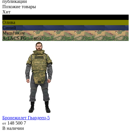
публикации
Похожие товары
Хит
Черный
Олива
Синий
Мультикам
A-TACS FG — мох
Бронежилет Гвардеец-5
148 500
7
от
В наличии