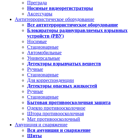
Преграда
Носимые видеорегистраторы
Аксессуары
Антитеррористическое оборудование
Все антитеррористическое оборудование
Блокираторы радиоуправляемых взрывных
устройств (РВУ)
Носимые
Стационарные
Автомобильные
Универсальные
Детекторы взрывчатых веществ
Ручные
Стационарные
Для корреспонденции
Детекторы опасных жидкостей
Ручные
Стационарные
Бытовая противоосколочная защита
Одеяло противоосколочное
Штора противоосколочная
Мат противоосколочный
Амуниция и снаряжение
Вся амуниция и снаряжение
Щиты