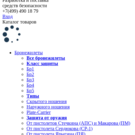
Разработка и поставка
средств безопасности
+7(499) 490 18 79
Вход
Каталог товаров
Бронежилеты
Все бронежилеты
Класс защиты
Бр1
Бр2
Бр3
Бр4
Бр5
Типы
Скрытого ношения
Наружного ношения
Plate-Carrier
Защита от оружия
От пистолетов Стечкина (АПС) и Макарова (ПМ)
От пистолета Сердюкова (СР-1)
От пистолета Ярыгина (ПЯ)