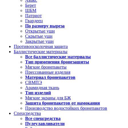
Авакс
Берет
ШБМ
Патриот
Гвардеец
По размеру выреза
Открытые уши
Скрытые уши
Закрытые уши
Противоосколочная защита
Баллистические материалы
Все баллистические материалы
Тип применения бронезащиты
Мягкие бронепакеты
Прессованные изделия
Материал бронепакетов
СВМПЭ
Арамидная ткань
Тип изделий
Мягкие экраны для БЖ
Защита бронепакетов от намокания
Производство водостойких бронепакетов
Спецсредства
Все спецсредства
Пулеулавливатели