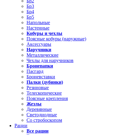
Бр2
Бр3
Бр4
Бр5
Напольные
Настенные
Кобуры и чехлы
Поясные кобуры (наружные)
Аксессуары
Наручники
Металлические
Чехлы для наручников
Бронепапки
Пасгард
Броневставки
Палки (дубинки)
Резиновые
Телескопические
Поясные крепления
Жезлы
Деревянные
Светодиодные
Со стробоскопом
Рации
Все рации