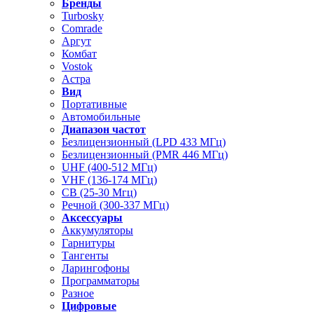
Бренды
Turbosky
Comrade
Аргут
Комбат
Vostok
Астра
Вид
Портативные
Автомобильные
Диапазон частот
Безлицензионный (LPD 433 МГц)
Безлицензионный (PMR 446 МГц)
UHF (400-512 МГц)
VHF (136-174 МГц)
CB (25-30 Мгц)
Речной (300-337 МГц)
Аксессуары
Аккумуляторы
Гарнитуры
Тангенты
Ларингофоны
Программаторы
Разное
Цифровые