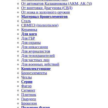
От автоматов Калашникова (АКМ, АК-74)
От винтовки Драгунова (СВД)
От ножа и холодного оружия
Материал бронеэлементов
Сталь
СВМПЭ (полиэтилен)
Керамика
Для кого
Для ГБР
Для охраны
Для инкассации
Для журналистов
Для телохранителей
Для частных лиц
Для военных действий
Комплектующие
Бронеэлементы
Чехлы
Серии
Фагор
Сегмент
Плитник
Гвардеец
Брокелон
Подсерии Фагор