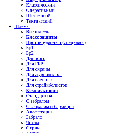
Классический
Оперативный
Штурмовой
Тактический
Шлемы
Все шлемы
Класс защиты
Противоударный (спецкласс)
Бр1
Бр2
Для кого
Для ГБР
Для охраны
Для журналистов
Для военных
Для страйкболистов
Комплектация
Стандартная
С забралом
С забралом и бармицей
Акссесуары
Забрало
Чехлы
Серии