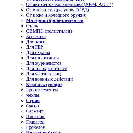
От автоматов Калашникова (АКМ, АК-74)
От винтовки Драгунова (СВД)
От ножа и холодного оружия
Материал бронеэлементов
Сталь
СВМПЭ (полиэтилен)
Керамика
Для кого
Для ГБР
Для охраны
Для инкассации
Для журналистов
Для телохранителей
Для частных лиц
Для военных действий
Комплектующие
Бронеэлементы
Чехлы
Серии
Фагор
Сегмент
Плитник
Гвардеец
Брокелон
Подсерии Фагор