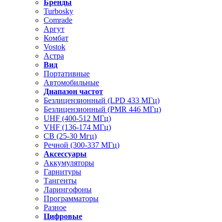
Бренды
Turbosky
Comrade
Аргут
Комбат
Vostok
Астра
Вид
Портативные
Автомобильные
Диапазон частот
Безлицензионный (LPD 433 МГц)
Безлицензионный (PMR 446 МГц)
UHF (400-512 МГц)
VHF (136-174 МГц)
CB (25-30 Мгц)
Речной (300-337 МГц)
Аксессуары
Аккумуляторы
Гарнитуры
Тангенты
Ларингофоны
Программаторы
Разное
Цифровые