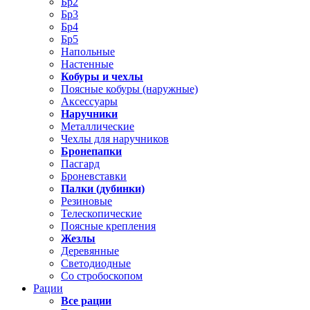
Бр2
Бр3
Бр4
Бр5
Напольные
Настенные
Кобуры и чехлы
Поясные кобуры (наружные)
Аксессуары
Наручники
Металлические
Чехлы для наручников
Бронепапки
Пасгард
Броневставки
Палки (дубинки)
Резиновые
Телескопические
Поясные крепления
Жезлы
Деревянные
Светодиодные
Со стробоскопом
Рации
Все рации