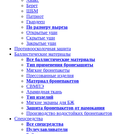
Авакс
Берет
ШБМ
Патриот
Гвардеец
По размеру выреза
Открытые уши
Скрытые уши
Закрытые уши
Противоосколочная защита
Баллистические материалы
Все баллистические материалы
Тип применения бронезащиты
Мягкие бронепакеты
Прессованные изделия
Материал бронепакетов
СВМПЭ
Арамидная ткань
Тип изделий
Мягкие экраны для БЖ
Защита бронепакетов от намокания
Производство водостойких бронепакетов
Спецсредства
Все спецсредства
Пулеулавливатели