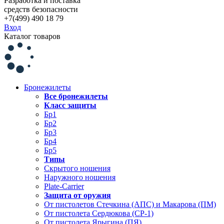
Разработка и поставка
средств безопасности
+7(499) 490 18 79
Вход
Каталог товаров
Бронежилеты
Все бронежилеты
Класс защиты
Бр1
Бр2
Бр3
Бр4
Бр5
Типы
Скрытого ношения
Наружного ношения
Plate-Carrier
Защита от оружия
От пистолетов Стечкина (АПС) и Макарова (ПМ)
От пистолета Сердюкова (СР-1)
От пистолета Ярыгина (ПЯ)