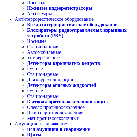
Преграда
Носимые видеорегистраторы
Аксессуары
Антитеррористическое оборудование
Все антитеррористическое оборудование
Блокираторы радиоуправляемых взрывных
устройств (РВУ)
Носимые
Стационарные
Автомобильные
Универсальные
Детекторы взрывчатых веществ
Ручные
Стационарные
Для корреспонденции
Детекторы опасных жидкостей
Ручные
Стационарные
Бытовая противоосколочная защита
Одеяло противоосколочное
Штора противоосколочная
Мат противоосколочный
Амуниция и снаряжение
Вся амуниция и снаряжение
Щиты