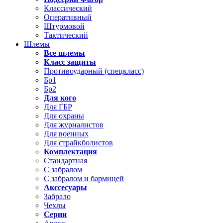
Классический
Оперативный
Штурмовой
Тактический
Шлемы
Все шлемы
Класс защиты
Противоударный (спецкласс)
Бр1
Бр2
Для кого
Для ГБР
Для охраны
Для журналистов
Для военных
Для страйкболистов
Комплектация
Стандартная
С забралом
С забралом и бармицей
Акссесуары
Забрало
Чехлы
Серии