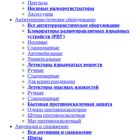
Преграда
Носимые видеорегистраторы
Аксессуары
Антитеррористическое оборудование
Все антитеррористическое оборудование
Блокираторы радиоуправляемых взрывных
устройств (РВУ)
Носимые
Стационарные
Автомобильные
Универсальные
Детекторы взрывчатых веществ
Ручные
Стационарные
Для корреспонденции
Детекторы опасных жидкостей
Ручные
Стационарные
Бытовая противоосколочная защита
Одеяло противоосколочное
Штора противоосколочная
Мат противоосколочный
Амуниция и снаряжение
Вся амуниция и снаряжение
Щиты