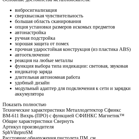
вибросигнализация
сверхвысокая чувствительность
большая область сканирования
опция установки размеров искомых предметов
автонастройка
ручная подстройка
хорошая защита от помех
прочная ударостойкая конструкция (из пластика ABS)
автоотключение
реакция на любые металлы
функция выбора типа индикации: световая, звуковая
индикатор заряда
длительная автономная работа
удобный дизайн
модульный адаптер для подключения к сети и зарядки
аккумулятора
Показать полностью
Технические характеристики Металлодетектор Сфинкс
ВМ-611 Вихрь (ПРО) с функцией СФИНКС Магнетик™
Общие характеристики
Свернуть
Артикул производителя
SphVihrproSM
Расстояние обнаружения пистолета ПМ, см