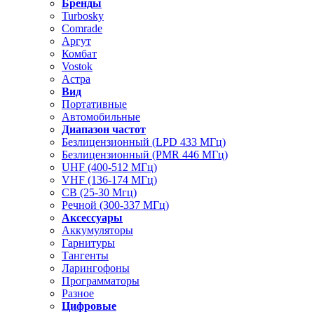
Бренды
Turbosky
Comrade
Аргут
Комбат
Vostok
Астра
Вид
Портативные
Автомобильные
Диапазон частот
Безлицензионный (LPD 433 МГц)
Безлицензионный (PMR 446 МГц)
UHF (400-512 МГц)
VHF (136-174 МГц)
CB (25-30 Мгц)
Речной (300-337 МГц)
Аксессуары
Аккумуляторы
Гарнитуры
Тангенты
Ларингофоны
Программаторы
Разное
Цифровые