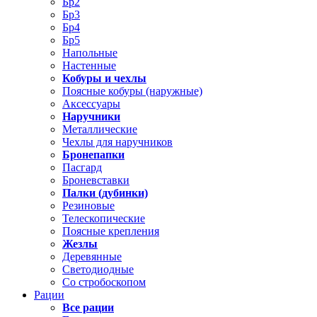
Бр2
Бр3
Бр4
Бр5
Напольные
Настенные
Кобуры и чехлы
Поясные кобуры (наружные)
Аксессуары
Наручники
Металлические
Чехлы для наручников
Бронепапки
Пасгард
Броневставки
Палки (дубинки)
Резиновые
Телескопические
Поясные крепления
Жезлы
Деревянные
Светодиодные
Со стробоскопом
Рации
Все рации