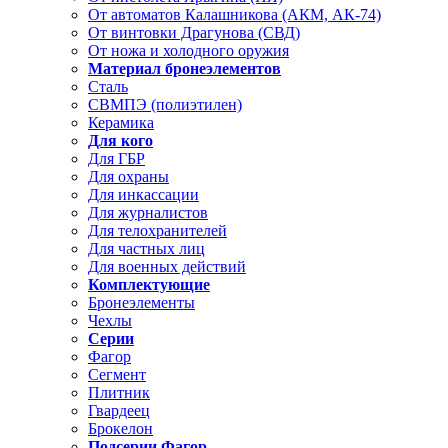
От автоматов Калашникова (АКМ, АК-74)
От винтовки Драгунова (СВД)
От ножа и холодного оружия
Материал бронеэлементов
Сталь
СВМПЭ (полиэтилен)
Керамика
Для кого
Для ГБР
Для охраны
Для инкассации
Для журналистов
Для телохранителей
Для частных лиц
Для военных действий
Комплектующие
Бронеэлементы
Чехлы
Серии
Фагор
Сегмент
Плитник
Гвардеец
Брокелон
Подсерии Фагор