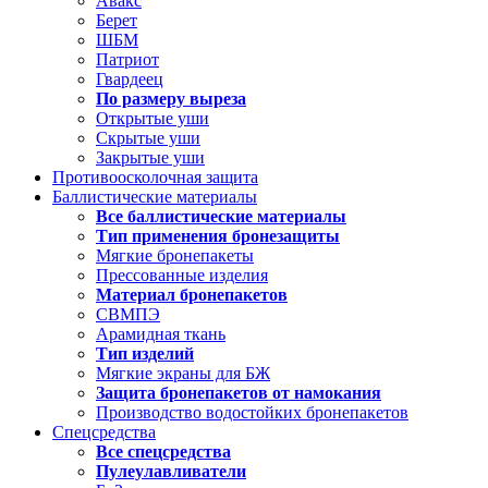
Авакс
Берет
ШБМ
Патриот
Гвардеец
По размеру выреза
Открытые уши
Скрытые уши
Закрытые уши
Противоосколочная защита
Баллистические материалы
Все баллистические материалы
Тип применения бронезащиты
Мягкие бронепакеты
Прессованные изделия
Материал бронепакетов
СВМПЭ
Арамидная ткань
Тип изделий
Мягкие экраны для БЖ
Защита бронепакетов от намокания
Производство водостойких бронепакетов
Спецсредства
Все спецсредства
Пулеулавливатели