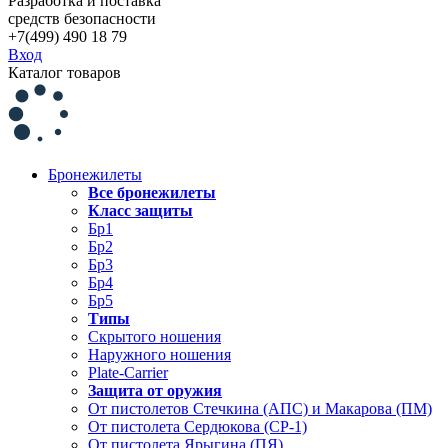
Разработка и поставка
средств безопасности
+7(499) 490 18 79
Вход
Каталог товаров
Бронежилеты
Все бронежилеты
Класс защиты
Бр1
Бр2
Бр3
Бр4
Бр5
Типы
Скрытого ношения
Наружного ношения
Plate-Carrier
Защита от оружия
От пистолетов Стечкина (АПС) и Макарова (ПМ)
От пистолета Сердюкова (СР-1)
От пистолета Ярыгина (ПЯ)