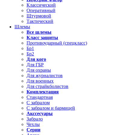
Классический
Оперативный
Штурмовой
Тактический
Шлемы
Все шлемы
Класс защиты
Противоударный (спецкласс)
Бр1
Бр2
Для кого
Для ГБР
Для охраны
Для журналистов
Для военных
Для страйкболистов
Комплектация
Стандартная
С забралом
С забралом и бармицей
Акссесуары
Забрало
Чехлы
Серии