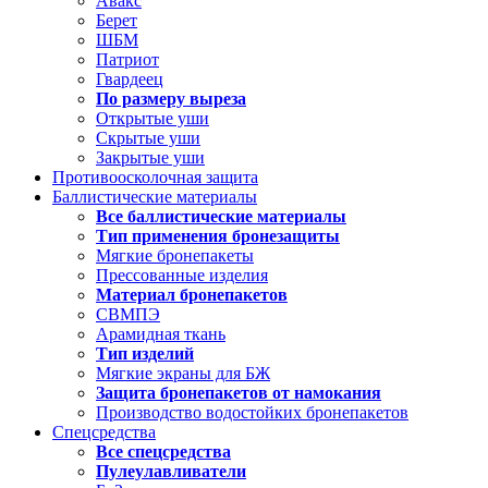
Авакс
Берет
ШБМ
Патриот
Гвардеец
По размеру выреза
Открытые уши
Скрытые уши
Закрытые уши
Противоосколочная защита
Баллистические материалы
Все баллистические материалы
Тип применения бронезащиты
Мягкие бронепакеты
Прессованные изделия
Материал бронепакетов
СВМПЭ
Арамидная ткань
Тип изделий
Мягкие экраны для БЖ
Защита бронепакетов от намокания
Производство водостойких бронепакетов
Спецсредства
Все спецсредства
Пулеулавливатели