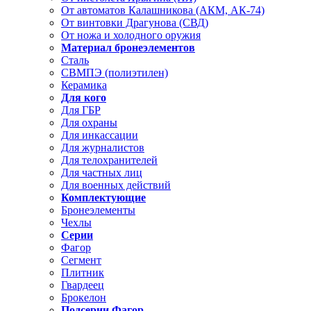
От автоматов Калашникова (АКМ, АК-74)
От винтовки Драгунова (СВД)
От ножа и холодного оружия
Материал бронеэлементов
Сталь
СВМПЭ (полиэтилен)
Керамика
Для кого
Для ГБР
Для охраны
Для инкассации
Для журналистов
Для телохранителей
Для частных лиц
Для военных действий
Комплектующие
Бронеэлементы
Чехлы
Серии
Фагор
Сегмент
Плитник
Гвардеец
Брокелон
Подсерии Фагор