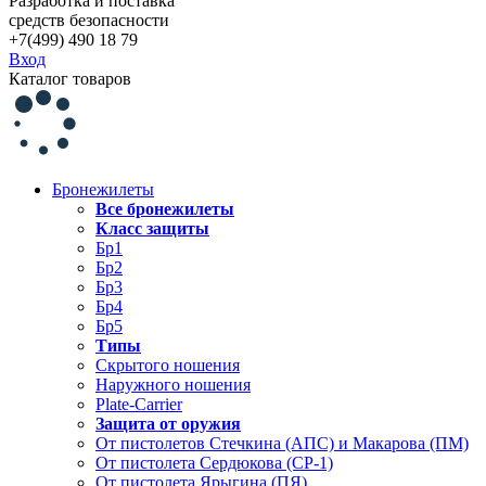
Разработка и поставка
средств безопасности
+7(499) 490 18 79
Вход
Каталог товаров
Бронежилеты
Все бронежилеты
Класс защиты
Бр1
Бр2
Бр3
Бр4
Бр5
Типы
Скрытого ношения
Наружного ношения
Plate-Carrier
Защита от оружия
От пистолетов Стечкина (АПС) и Макарова (ПМ)
От пистолета Сердюкова (СР-1)
От пистолета Ярыгина (ПЯ)