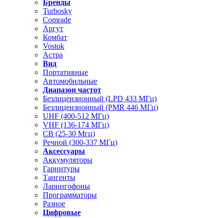
Бренды
Turbosky
Comrade
Аргут
Комбат
Vostok
Астра
Вид
Портативные
Автомобильные
Диапазон частот
Безлицензионный (LPD 433 МГц)
Безлицензионный (PMR 446 МГц)
UHF (400-512 МГц)
VHF (136-174 МГц)
CB (25-30 Мгц)
Речной (300-337 МГц)
Аксессуары
Аккумуляторы
Гарнитуры
Тангенты
Ларингофоны
Программаторы
Разное
Цифровые