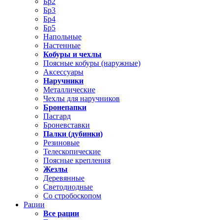
Бр2
Бр3
Бр4
Бр5
Напольные
Настенные
Кобуры и чехлы
Поясные кобуры (наружные)
Аксессуары
Наручники
Металлические
Чехлы для наручников
Бронепапки
Пасгард
Броневставки
Палки (дубинки)
Резиновые
Телескопические
Поясные крепления
Жезлы
Деревянные
Светодиодные
Со стробоскопом
Рации
Все рации