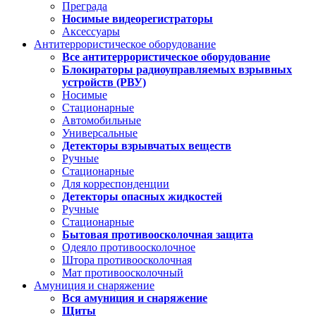
Преграда
Носимые видеорегистраторы
Аксессуары
Антитеррористическое оборудование
Все антитеррористическое оборудование
Блокираторы радиоуправляемых взрывных
устройств (РВУ)
Носимые
Стационарные
Автомобильные
Универсальные
Детекторы взрывчатых веществ
Ручные
Стационарные
Для корреспонденции
Детекторы опасных жидкостей
Ручные
Стационарные
Бытовая противоосколочная защита
Одеяло противоосколочное
Штора противоосколочная
Мат противоосколочный
Амуниция и снаряжение
Вся амуниция и снаряжение
Щиты