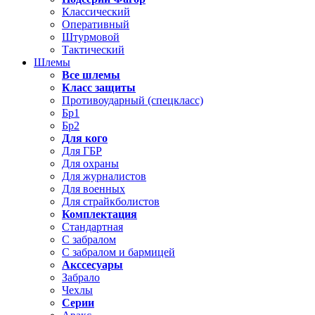
Классический
Оперативный
Штурмовой
Тактический
Шлемы
Все шлемы
Класс защиты
Противоударный (спецкласс)
Бр1
Бр2
Для кого
Для ГБР
Для охраны
Для журналистов
Для военных
Для страйкболистов
Комплектация
Стандартная
С забралом
С забралом и бармицей
Акссесуары
Забрало
Чехлы
Серии