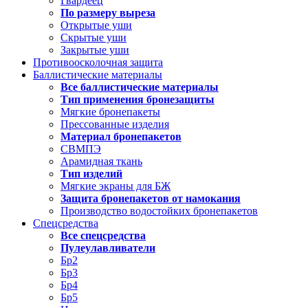
Гвардеец
По размеру выреза
Открытые уши
Скрытые уши
Закрытые уши
Противоосколочная защита
Баллистические материалы
Все баллистические материалы
Тип применения бронезащиты
Мягкие бронепакеты
Прессованные изделия
Материал бронепакетов
СВМПЭ
Арамидная ткань
Тип изделий
Мягкие экраны для БЖ
Защита бронепакетов от намокания
Производство водостойких бронепакетов
Спецсредства
Все спецсредства
Пулеулавливатели
Бр2
Бр3
Бр4
Бр5