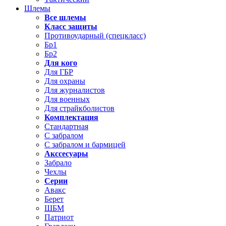
Шлемы
Все шлемы
Класс защиты
Противоударный (спецкласс)
Бр1
Бр2
Для кого
Для ГБР
Для охраны
Для журналистов
Для военных
Для страйкболистов
Комплектация
Стандартная
С забралом
С забралом и бармицей
Акссесуары
Забрало
Чехлы
Серии
Авакс
Берет
ШБМ
Патриот