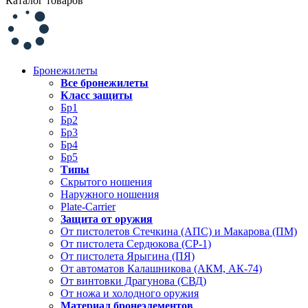
Каталог товаров
Бронежилеты
Все бронежилеты
Класс защиты
Бр1
Бр2
Бр3
Бр4
Бр5
Типы
Скрытого ношения
Наружного ношения
Plate-Carrier
Защита от оружия
От пистолетов Стечкина (АПС) и Макарова (ПМ)
От пистолета Сердюкова (СР-1)
От пистолета Ярыгина (ПЯ)
От автоматов Калашникова (АКМ, АК-74)
От винтовки Драгунова (СВД)
От ножа и холодного оружия
Материал бронеэлементов