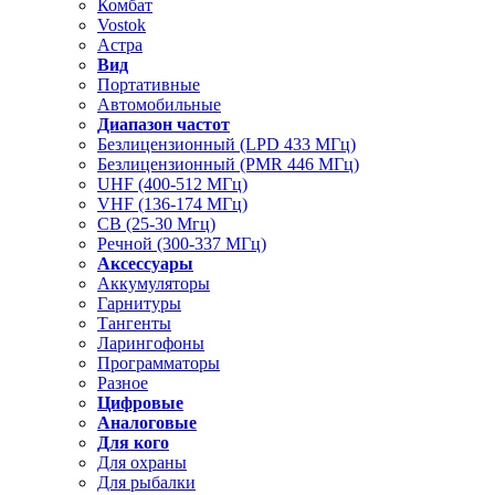
Комбат
Vostok
Астра
Вид
Портативные
Автомобильные
Диапазон частот
Безлицензионный (LPD 433 МГц)
Безлицензионный (PMR 446 МГц)
UHF (400-512 МГц)
VHF (136-174 МГц)
CB (25-30 Мгц)
Речной (300-337 МГц)
Аксессуары
Аккумуляторы
Гарнитуры
Тангенты
Ларингофоны
Программаторы
Разное
Цифровые
Аналоговые
Для кого
Для охраны
Для рыбалки