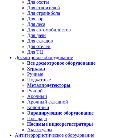
Для охоты
Для строителей
Для страйкбола
Для гор
Для леса
Для автомобилистов
Для дачи
Для складов
Для отелей
Для ТЦ
Досмотровое оборудование
Все досмотровое оборудование
Зеркала
Ручные
Подкатные
Металлодетекторы
Ручной
Арочный
Арочный складной
Колонный
Экранирующие оборудование
Преграда
Носимые видеорегистраторы
Аксессуары
Антитеррористическое оборудование