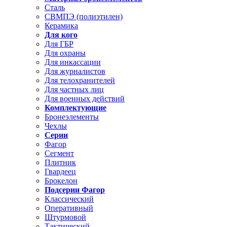
Сталь
СВМПЭ (полиэтилен)
Керамика
Для кого
Для ГБР
Для охраны
Для инкассации
Для журналистов
Для телохранителей
Для частных лиц
Для военных действий
Комплектующие
Бронеэлементы
Чехлы
Серии
Фагор
Сегмент
Плитник
Гвардеец
Брокелон
Подсерии Фагор
Классический
Оперативный
Штурмовой
Тактический