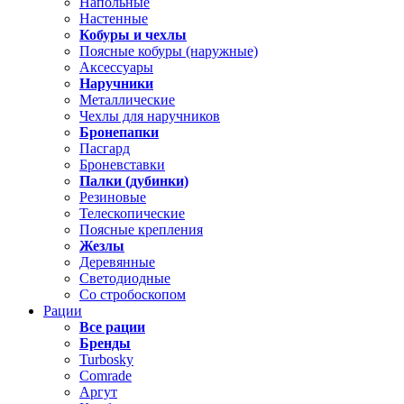
Напольные
Настенные
Кобуры и чехлы
Поясные кобуры (наружные)
Аксессуары
Наручники
Металлические
Чехлы для наручников
Бронепапки
Пасгард
Броневставки
Палки (дубинки)
Резиновые
Телескопические
Поясные крепления
Жезлы
Деревянные
Светодиодные
Со стробоскопом
Рации
Все рации
Бренды
Turbosky
Comrade
Аргут