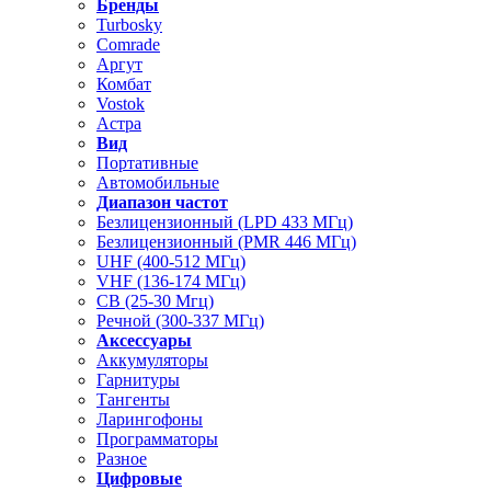
Бренды
Turbosky
Comrade
Аргут
Комбат
Vostok
Астра
Вид
Портативные
Автомобильные
Диапазон частот
Безлицензионный (LPD 433 МГц)
Безлицензионный (PMR 446 МГц)
UHF (400-512 МГц)
VHF (136-174 МГц)
CB (25-30 Мгц)
Речной (300-337 МГц)
Аксессуары
Аккумуляторы
Гарнитуры
Тангенты
Ларингофоны
Программаторы
Разное
Цифровые