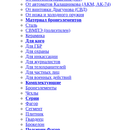
От автоматов Калашникова (АКМ, АК-74)
От винтовки Драгунова (СВД)
От ножа и холодного оружия
Материал бронеэлементов
Сталь
СВМПЭ (полиэтилен)
Керамика
Для кого
Для ГБР
Для охраны
Для инкассации
Для журналистов
Для телохранителей
Для частных лиц
Для военных действий
Комплектующие
Бронеэлементы
Чехлы
Серии
Фагор
Сегмент
Плитник
Гвардеец
Брокелон
Подсерии Фагор