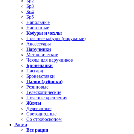
Бр2
Бр3
Бр4
Бр5
Напольные
Настенные
Кобуры и чехлы
Поясные кобуры (наружные)
Аксессуары
Наручники
Металлические
Чехлы для наручников
Бронепапки
Пасгард
Броневставки
Палки (дубинки)
Резиновые
Телескопические
Поясные крепления
Жезлы
Деревянные
Светодиодные
Со стробоскопом
Рации
Все рации