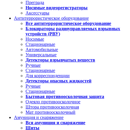
Преграда
Носимые видеорегистраторы
Аксессуары
Антитеррористическое оборудование
Все антитеррористическое оборудование
Блокираторы радиоуправляемых взрывных
устройств (РВУ)
Носимые
Стационарные
Автомобильные
Универсальные
Детекторы взрывчатых веществ
Ручные
Стационарные
Для корреспонденции
Детекторы опасных жидкостей
Ручные
Стационарные
Бытовая противоосколочная защита
Одеяло противоосколочное
Штора противоосколочная
Мат противоосколочный
Амуниция и снаряжение
Вся амуниция и снаряжение
Щиты