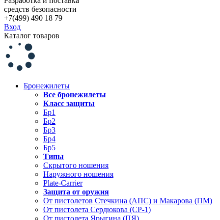
Разработка и поставка
средств безопасности
+7(499) 490 18 79
Вход
Каталог товаров
Бронежилеты
Все бронежилеты
Класс защиты
Бр1
Бр2
Бр3
Бр4
Бр5
Типы
Скрытого ношения
Наружного ношения
Plate-Carrier
Защита от оружия
От пистолетов Стечкина (АПС) и Макарова (ПМ)
От пистолета Сердюкова (СР-1)
От пистолета Ярыгина (ПЯ)