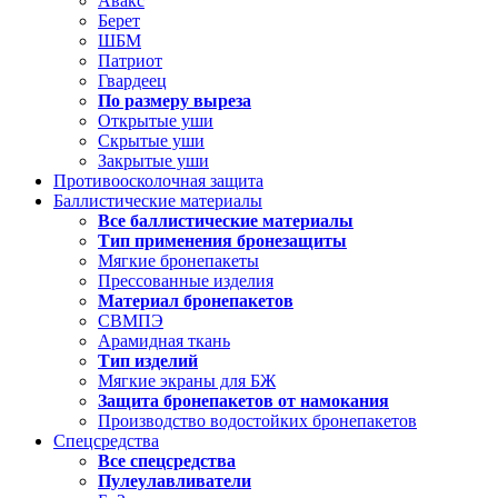
Авакс
Берет
ШБМ
Патриот
Гвардеец
По размеру выреза
Открытые уши
Скрытые уши
Закрытые уши
Противоосколочная защита
Баллистические материалы
Все баллистические материалы
Тип применения бронезащиты
Мягкие бронепакеты
Прессованные изделия
Материал бронепакетов
СВМПЭ
Арамидная ткань
Тип изделий
Мягкие экраны для БЖ
Защита бронепакетов от намокания
Производство водостойких бронепакетов
Спецсредства
Все спецсредства
Пулеулавливатели