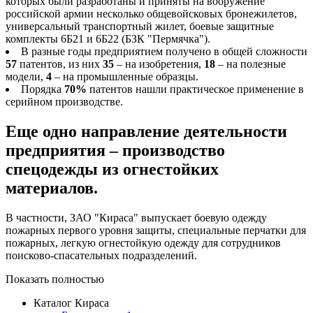
которых были разработаны и приняты на вооружение
российской армии несколько общевойсковых бронежилетов,
универсальный транспортный жилет, боевые защитные
комплекты 6Б21 и 6Б22 (БЗК "Пермячка").
В разные годы предприятием получено в общей сложности
57
патентов, из них
35
– на изобретения,
18
– на полезные
модели,
4
– на промышленные образцы.
Порядка
70%
патентов нашли практическое применение в
серийном производстве.
Еще одно направление деятельности
предприятия – производство
спецодежды из огнестойких
материалов.
В частности, ЗАО "Кираса" выпускает боевую одежду
пожарных первого уровня защиты, специальные перчатки для
пожарных, легкую огнестойкую одежду для сотрудников
поисково-спасательных подразделений.
Показать полностью
Каталог Кираса