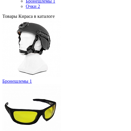
Бронешлемы
1
Очки
2
Товары Кираса в каталоге
Бронешлемы
1