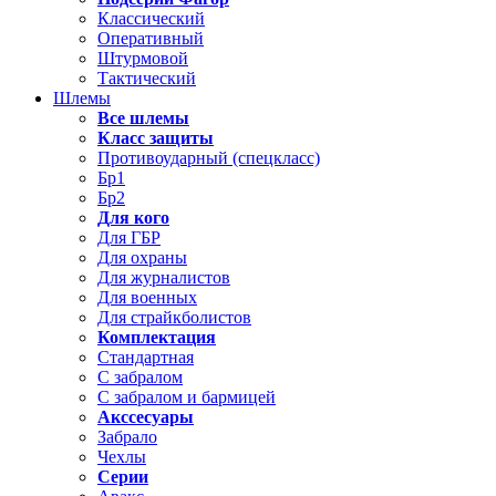
Классический
Оперативный
Штурмовой
Тактический
Шлемы
Все шлемы
Класс защиты
Противоударный (спецкласс)
Бр1
Бр2
Для кого
Для ГБР
Для охраны
Для журналистов
Для военных
Для страйкболистов
Комплектация
Стандартная
С забралом
С забралом и бармицей
Акссесуары
Забрало
Чехлы
Серии